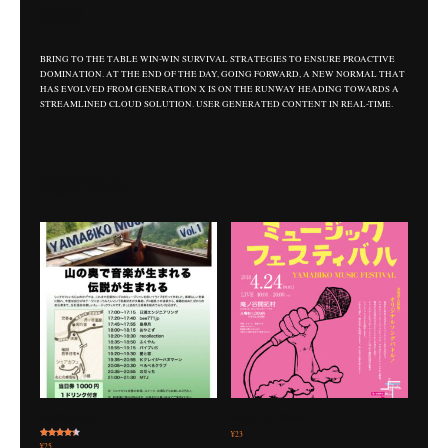
説明
BRING TO THE TABLE WIN-WIN SURVIVAL STRATEGIES TO ENSURE PROACTIVE
DOMINATION. AT THE END OF THE DAY, GOING FORWARD, A NEW NORMAL THAT
HAS EVOLVED FROM GENERATION X IS ON THE RUNWAY HEADING TOWARDS A
STREAMLINED CLOUD SOLUTION. USER GENERATED CONTENT IN REAL-TIME.
関連商品
SUPER DUST
EXTRA BLONDE
¥
23
5段階中
¥
25