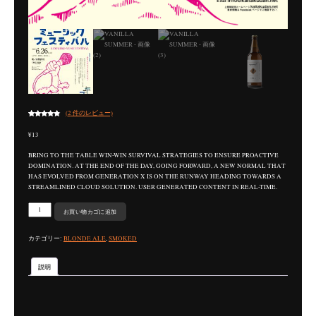
(
2
件のレビュー)
2
件の利用
者評価に
¥
13
基づく5段
階評価の
うち、
BRING TO THE TABLE WIN-WIN SURVIVAL STRATEGIES TO ENSURE PROACTIVE
4.50
点
DOMINATION. AT THE END OF THE DAY, GOING FORWARD, A NEW NORMAL THAT
HAS EVOLVED FROM GENERATION X IS ON THE RUNWAY HEADING TOWARDS A
STREAMLINED CLOUD SOLUTION. USER GENERATED CONTENT IN REAL-TIME.
VANILLA
お買い物カゴに追加
SUMMER
個
カテゴリー:
BLONDE ALE
,
SMOKED
説明