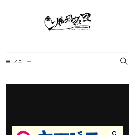
コ
ン
テ
ン
ツ
へ
ス
検
索:
キ
メニュー
ッ
プ
VANILLA SUMMER