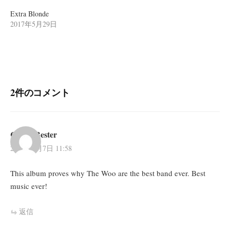
Extra Blonde
2017年5月29日
2件のコメント
Cobus Bester
2013年6月7日 11:58
This album proves why The Woo are the best band ever. Best
music ever!
返信