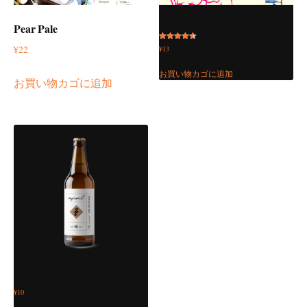
VANILLA SUMMER
Pear Pale
5段階中
¥
22
¥
13
4.50
の評価
お買い物カゴに追加
お買い物カゴに追加
VERTIGO BLUE
¥
10