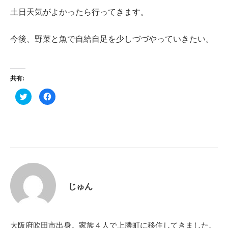
土日天気がよかったら行ってきます。
今後、野菜と魚で自給自足を少しづづやっていきたい。
共有:
ク
F
リ
a
ッ
c
ク
e
し
b
て
o
T
o
w
k
i
で
t
共
t
有
e
す
r
る
で
に
共
は
じゅん
有
ク
(
リ
新
ッ
し
ク
い
し
ウ
て
ィ
く
大阪府吹田市出身。家族４人で上勝町に移住してきました。