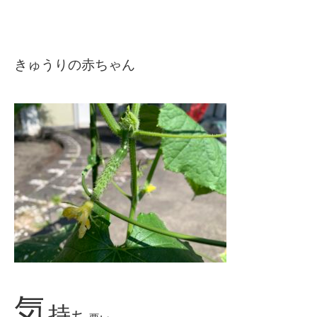
きゅうりの赤ちゃん
気
持
ち