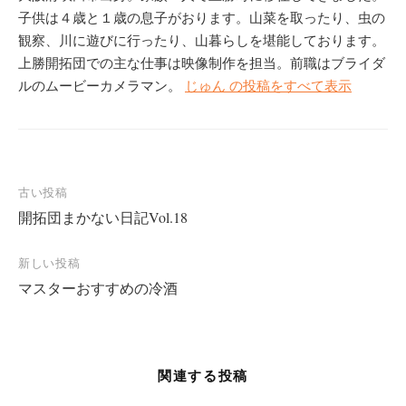
ン
だ
ド
さ
子供は４歳と１歳の息子がおります。山菜を取ったり、虫の
ウ
い
で
(
観察、川に遊びに行ったり、山暮らしを堪能しております。
開
新
き
し
上勝開拓団での主な仕事は映像制作を担当。前職はブライダ
ま
い
す
ウ
ルのムービーカメラマン。
じゅん の投稿をすべて表示
)
ィ
ン
ド
ウ
で
開
き
ま
す
)
投
古い投稿
開拓団まかない日記Vol.18
稿
ナ
新しい投稿
ビ
マスターおすすめの冷酒
ゲ
ー
シ
関連する投稿
ョ