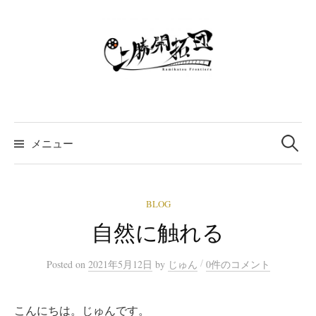
コ
ン
テ
ン
ツ
へ
ス
検
索:
キ
メニュー
ッ
プ
BLOG
自然に触れる
/
Posted
on
2021年5月12日
by
じゅん
0件のコメント
こんにちは。じゅんです。