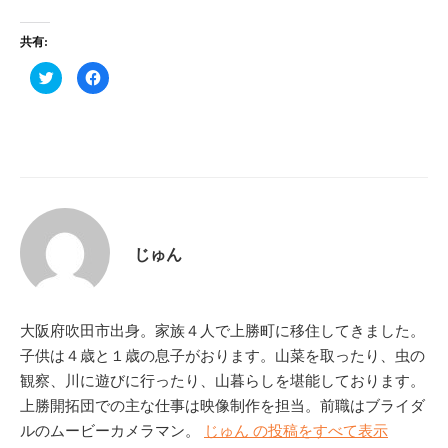
共有:
ク
F
リ
a
ッ
c
ク
e
し
b
て
o
T
o
w
k
i
で
t
共
t
有
e
す
r
る
で
に
共
は
じゅん
有
ク
(
リ
新
ッ
し
ク
い
し
ウ
て
ィ
く
大阪府吹田市出身。家族４人で上勝町に移住してきました。
ン
だ
ド
さ
子供は４歳と１歳の息子がおります。山菜を取ったり、虫の
ウ
い
で
(
観察、川に遊びに行ったり、山暮らしを堪能しております。
開
新
き
し
上勝開拓団での主な仕事は映像制作を担当。前職はブライダ
ま
い
す
ウ
ルのムービーカメラマン。
じゅん の投稿をすべて表示
)
ィ
ン