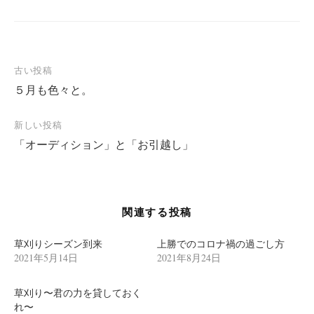
ド
ウ
で
開
き
ま
す
)
投
古い投稿
５月も色々と。
稿
ナ
新しい投稿
ビ
「オーディション」と「お引越し」
ゲ
ー
シ
関連する投稿
ョ
ン
草刈りシーズン到来
上勝でのコロナ禍の過ごし方
2021年5月14日
2021年8月24日
草刈り〜君の力を貸しておく
れ〜