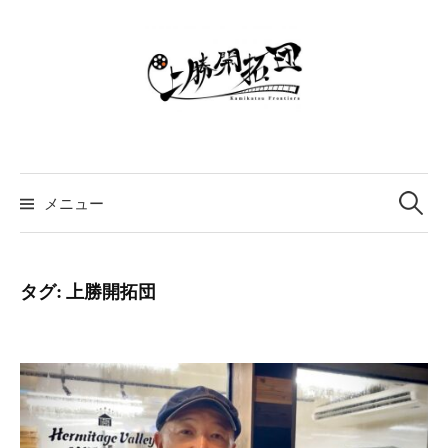
コ
ン
テ
ン
ツ
へ
ス
検
索:
キ
メニュー
ッ
プ
タグ:
上勝開拓団