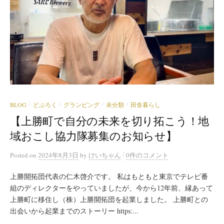
BLOG
どぶろく
グランピング
未分類
田舎暮らし
/
/
/
/
【上勝町で自分の未来を切り拓こう！地
域おこし協力隊募集のお知らせ】
/
Posted
on
2024年8月3日
by
けいちゃん
0件のコメント
上勝開拓団代表の仁木啓介です。 私はもともと東京でテレビ番
組のディレクターをやっていましたが、今から12年前、縁あって
上勝町に移住し（株）上勝開拓団を起業しました。 上勝町との
出会いから起業までのストーリー https:...