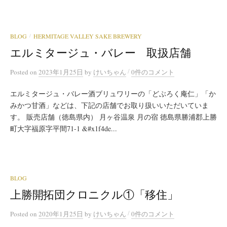
BLOG
HERMITAGE VALLEY SAKE BREWERY
/
エルミタージュ・バレー 取扱店舗
/
Posted
on
2023年1月25日
by
けいちゃん
0件のコメント
エルミタージュ・バレー酒ブリュワリーの「どぶろく庵仁」「か
みかつ甘酒」などは、下記の店舗でお取り扱いいただいていま
す。 販売店舗（徳島県内） 月ヶ谷温泉 月の宿 徳島県勝浦郡上勝
町大字福原字平間71-1 &#x1f4de...
BLOG
上勝開拓団クロニクル①「移住」
/
Posted
on
2020年1月25日
by
けいちゃん
0件のコメント