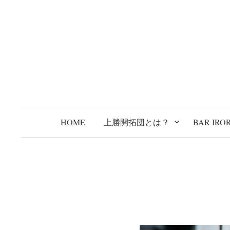
コ
ン
テ
ン
ツ
へ
ス
キ
ッ
HOME
上勝開拓団とは？
BAR IROR
プ