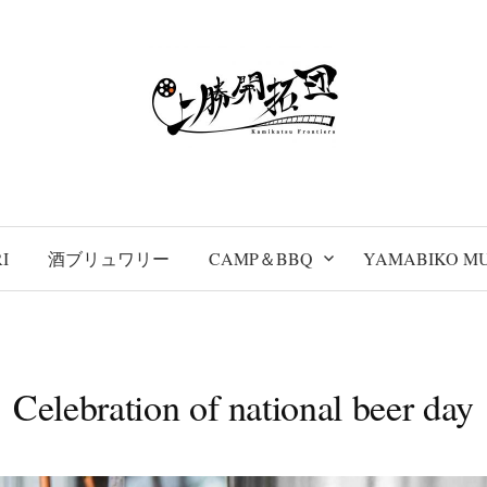
I
酒ブリュワリー
CAMP＆BBQ
YAMABIKO MU
Celebration of national beer day