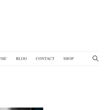
検
索:
SIC
BLOG
CONTACT
SHOP