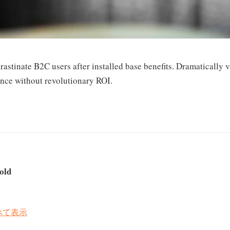
astinate B2C users after installed base benefits. Dramatically 
nce without revolutionary ROI.
old
すべて表示