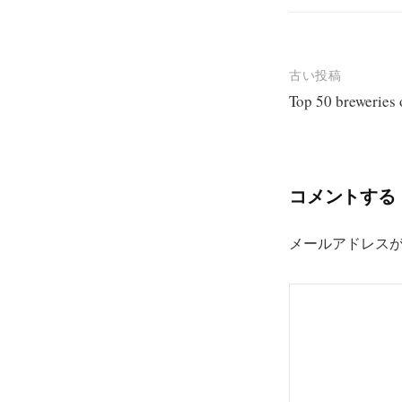
投
古い投稿
Top 50 breweries o
稿
ナ
ビ
コメントする
ゲ
ー
メールアドレス
シ
ョ
ン