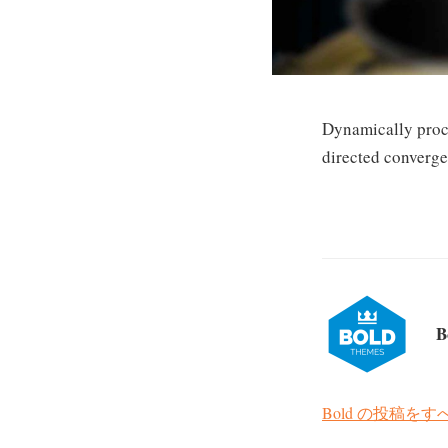
Dynamically procr
directed converge
B
Bold の投稿を