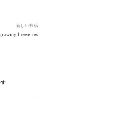
新しい投稿
 growing breweries
です