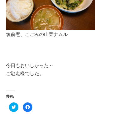
筑前煮、こごみの山菜ナムル
今日もおいしかった～
ご馳走様でした。
共有:
ク
F
リ
a
ッ
c
ク
e
し
b
て
o
T
o
w
k