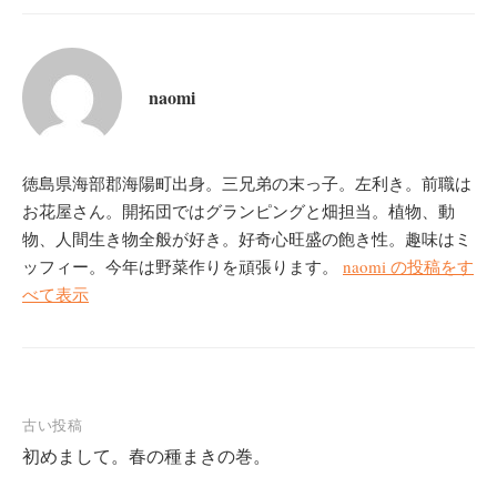
i
で
t
共
t
有
e
す
r
る
で
に
共
は
naomi
有
ク
(
リ
新
ッ
し
ク
い
し
ウ
て
ィ
く
徳島県海部郡海陽町出身。三兄弟の末っ子。左利き。前職は
ン
だ
ド
さ
お花屋さん。開拓団ではグランピングと畑担当。植物、動
ウ
い
で
(
物、人間生き物全般が好き。好奇心旺盛の飽き性。趣味はミ
開
新
き
し
ッフィー。今年は野菜作りを頑張ります。
naomi の投稿をす
ま
い
す
ウ
べて表示
)
ィ
ン
ド
ウ
で
開
き
ま
す
)
投
古い投稿
初めまして。春の種まきの巻。
稿
ナ