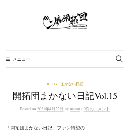
コ
ン
テ
ン
ツ
へ
ス
検
索:
キ
メニュー
ッ
プ
BLOG
まかない日記
/
開拓団まかない日記Vol.15
/
Posted
on
2021年4月22日
by
naomi
0件のコメント
「開拓団まかない日記」ファン待望の